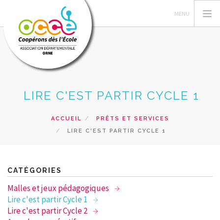
L'OCCE
LIRE C'EST PARTIR CYCLE 1
GERER SA COOPERATIVE
ACTIONS PÉDAGOGIQUES
ACCUEIL
PRÊTS ET SERVICES
LIRE C'EST PARTIR CYCLE 1
PRETS ET SERVICES
INTERVENTIONS
RECHERCHER
CATÉGORIES
Malles et jeux pédagogiques
CONTACT
Lire c'est partir Cycle 1
Lire c'est partir Cycle 2