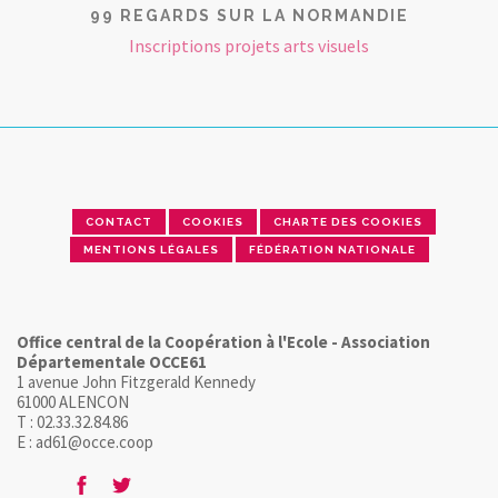
99 REGARDS SUR LA NORMANDIE
Inscriptions projets arts visuels
CONTACT
COOKIES
CHARTE DES COOKIES
MENTIONS LÉGALES
FÉDÉRATION NATIONALE
Office central de la Coopération à l'Ecole - Association
Départementale OCCE61
1 avenue John Fitzgerald Kennedy
61000 ALENCON
T : 02.33.32.84.86
E : ad61@occe.coop