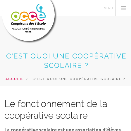
L'OCCE
C'EST QUOI UNE COOPÉRATIVE
GERER SA COOPERATIVE
SCOLAIRE ?
ACTIONS PÉDAGOGIQUES
ACCUEIL
C'EST QUOI UNE COOPÉRATIVE SCOLAIRE ?
PRETS ET SERVICES
INTERVENTIONS
Le fonctionnement de la
RECHERCHER
coopérative scolaire
CONTACT
La coopérative scolaire est une association d’élèves