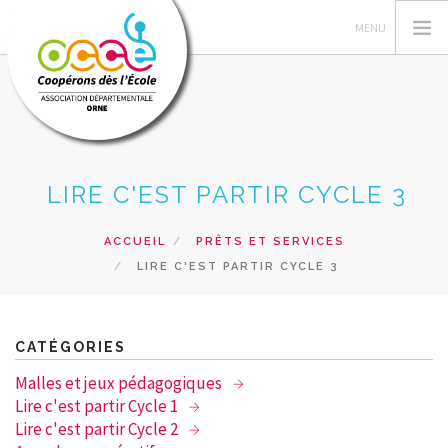
L'OCCE
LIRE C'EST PARTIR CYCLE 3
GERER SA COOPERATIVE
ACTIONS PÉDAGOGIQUES
ACCUEIL
PRÊTS ET SERVICES
LIRE C'EST PARTIR CYCLE 3
PRETS ET SERVICES
INTERVENTIONS
RECHERCHER
CATÉGORIES
Malles et jeux pédagogiques
CONTACT
Lire c'est partir Cycle 1
Lire c'est partir Cycle 2