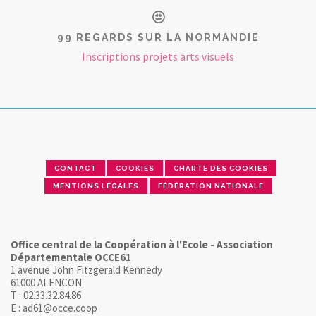
99 REGARDS SUR LA NORMANDIE
Inscriptions projets arts visuels
CONTACT
COOKIES
CHARTE DES COOKIES
MENTIONS LÉGALES
FÉDÉRATION NATIONALE
Office central de la Coopération à l'Ecole - Association
Départementale OCCE61
1 avenue John Fitzgerald Kennedy
61000 ALENCON
T : 02.33.32.84.86
E : ad61@occe.coop