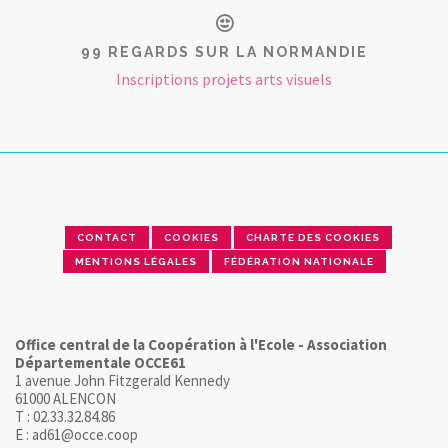
99 REGARDS SUR LA NORMANDIE
Inscriptions projets arts visuels
CONTACT
COOKIES
CHARTE DES COOKIES
MENTIONS LÉGALES
FÉDÉRATION NATIONALE
Office central de la Coopération à l'Ecole - Association
Départementale OCCE61
1 avenue John Fitzgerald Kennedy
61000 ALENCON
T : 02.33.32.84.86
E : ad61@occe.coop