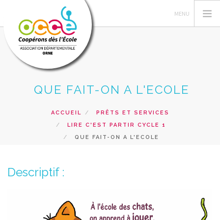
QUE FAIT-ON A L'ECOLE
L'OCCE
GERER SA COOPERATIVE
ACCUEIL
PRÊTS ET SERVICES
ACTIONS PÉDAGOGIQUES
LIRE C'EST PARTIR CYCLE 1
PRETS ET SERVICES
QUE FAIT-ON A L'ECOLE
INTERVENTIONS
Descriptif :
RECHERCHER
CONTACT