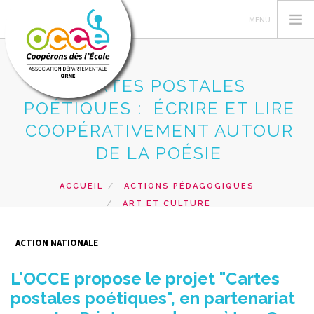
CARTES POSTALES
POÉTIQUES : ÉCRIRE ET LIRE
L'OCCE
COOPÉRATIVEMENT AUTOUR
GERER SA COOPERATIVE
DE LA POÉSIE
ACTIONS PÉDAGOGIQUES
ACCUEIL
ACTIONS PÉDAGOGIQUES
PRETS ET SERVICES
ART ET CULTURE
INTERVENTIONS
CARTES POSTALES POÉTIQUES : ÉCRIRE ET LIRE
COOPÉRATIVEMENT AUTOUR DE LA POÉSIE
RECHERCHER
ACTION NATIONALE
L'OCCE propose le projet "Cartes
CONTACT
postales poétiques", en partenariat